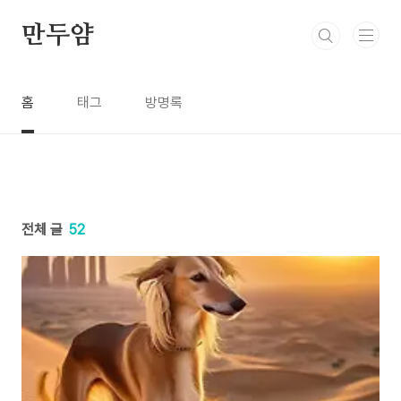
본문 바로가기
만두얌
홈
태그
방명록
전체 글
52