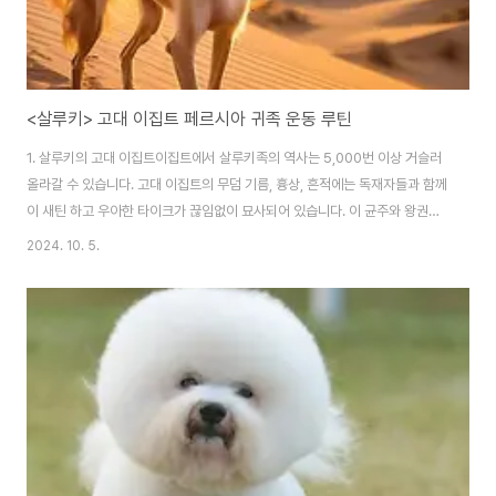
<살루키> 고대 이집트 페르시아 귀족 운동 루틴
1. 살루키의 고대 이집트이집트에서 살루키족의 역사는 5,000번 이상 거슬러
올라갈 수 있습니다. 고대 이집트의 무덤 기름, 흉상, 흔적에는 독재자들과 함께
이 새틴 하고 우아한 타이크가 끊임없이 묘사되어 있습니다. 이 균주와 왕권과
의 연관성은 심오했으며, 많은 연대기 작가들은 살루키스가 신들의 선물로 여
2024. 10. 5.
겨졌다고 주장했습니다. 살루키 스는 단순히 아름다움뿐만 아니라 뛰어난 스토
킹을 하는 것으로도 유명했습니다. 날씬한 체격과 긴 다리, 날카로운 시력 덕분
에 사막에서 이상적인 스토킹 동반자가 되었습니다. 독재자들은 가젤, 산토끼,
기타 프레스토를 움직이는 생물과 유사한 게임을 사냥하는 데 살루키스를 사용
했는데, 이 게임은 기능적일 뿐만 아니라 지위의 상징이기도 했습니다. 이 타이
크는 종종 금목걸이로 장식되..