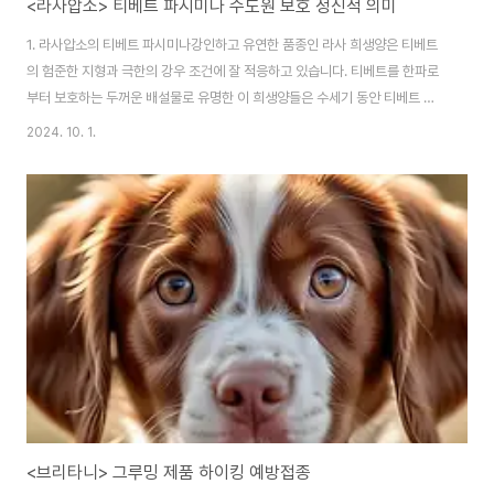
<라사압소> 티베트 파시미나 수도원 보호 정신적 의미
1. 라사압소의 티베트 파시미나강인하고 유연한 품종인 라사 희생양은 티베트
의 험준한 지형과 극한의 강우 조건에 잘 적응하고 있습니다. 티베트를 한파로
부터 보호하는 두꺼운 배설물로 유명한 이 희생양들은 수세기 동안 티베트 지
역 사회에 중요한 자원이었습니다. '파시미나' 또는 캐시미어로 알려진 이들의
2024. 10. 1.
머리카락은 따뜻하고 믿을 수 없을 정도로 부드러운 고급스러운 로켈라우어와
의류를 만드는 데 사용되는 세계에서 가장 훌륭하고 인기 있는 필라멘트 중 하
나입니다. 티베트 문화에서 라사 희생양은 단순한 머리카락의 원천이 아니라
이 지역의 검소함과 종교적 관행에도 중요한 역할을 합니다. 희생양의 우유, 고
기, 가죽은 부랑한 유목민과 원생 재배자의 생존에 필수적입니다. 또한 티베트
불교도들은 희생양을 관용, 강인함, 적..
<브리타니> 그루밍 제품 하이킹 예방접종