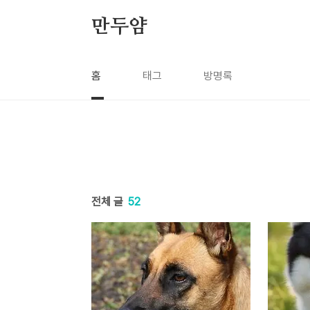
본문 바로가기
만두얌
홈
태그
방명록
전체 글
52