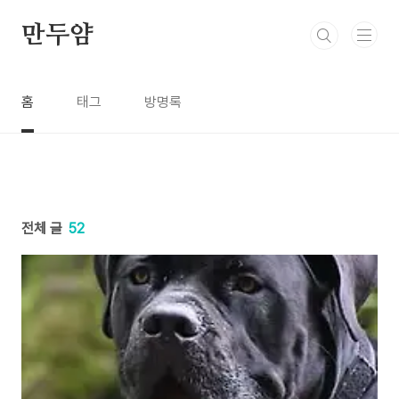
본문 바로가기
만두얌
홈
태그
방명록
전체 글
52