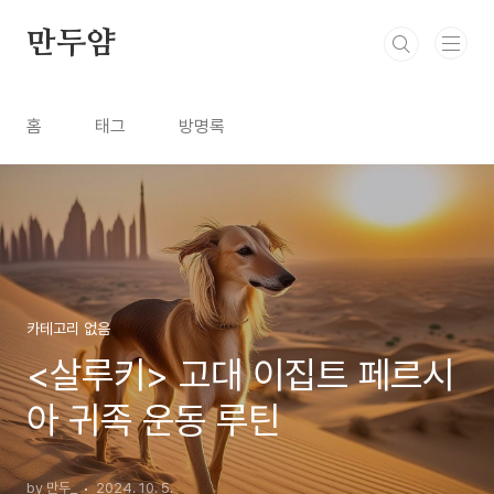
본문 바로가기
만두얌
홈
태그
방명록
카테고리 없음
<살루키> 고대 이집트 페르시
아 귀족 운동 루틴
by 만두_
2024. 10. 5.